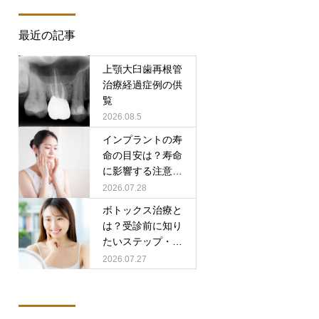
最近の記事
上顎大臼歯再根管
治療経過症例の供
覧
2026.08.5
インプラントの寿
命の目安は？寿命
に影響する注意点
と回避方法を解説
2026.07.28
ボトックス治療と
は？受診前に知り
たいステップ・通
院頻度・注意点
2026.07.27