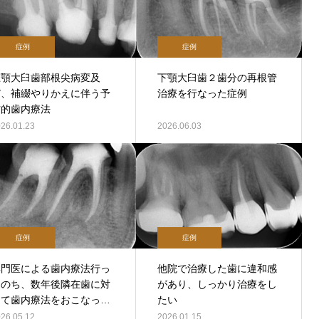
症例
症例
上顎大臼歯部根尖病変及
下顎大臼歯２歯分の再根管
び、補綴やりかえに伴う予
治療を行なった症例
防的歯内療法
26.01.23
2026.06.03
症例
症例
専門医による歯内療法行っ
他院で治療した歯に違和感
たのち、数年後隣在歯に対
があり、しっかり治療をし
して歯内療法をおこなった
たい
症例
26.05.12
2026.01.15