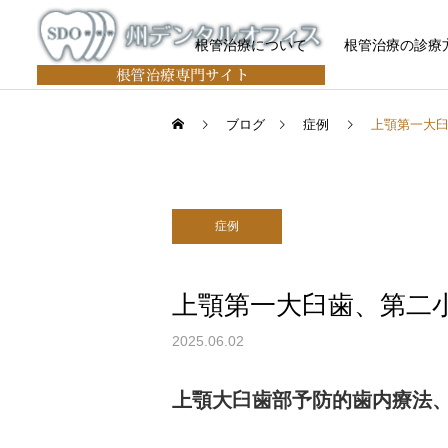
根管治療について
根管治療の診療
ブログ
症例
上顎第一大
根管治療（感染根管治
症例
療・再根管治療）
上顎第一大臼歯、第二
2025.06.02
上顎大臼歯部予防的歯内療法