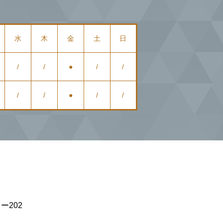
水
木
金
土
日
/
/
●
/
/
/
/
●
/
/
ー202