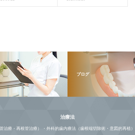
ブログ
治療法
管治療・再根管治療）
外科的歯内療法（歯根端切除術・意図的再植）