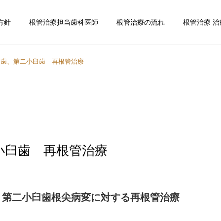
方針
根管治療担当歯科医師
根管治療の流れ
根管治療 治
臼歯、第二小臼歯 再根管治療
外科的歯内療法（歯根
端切除術・意図的再
生活歯髄切断
植）
小臼歯 再根管治療
、第二小臼歯根尖病変に対する再根管治療