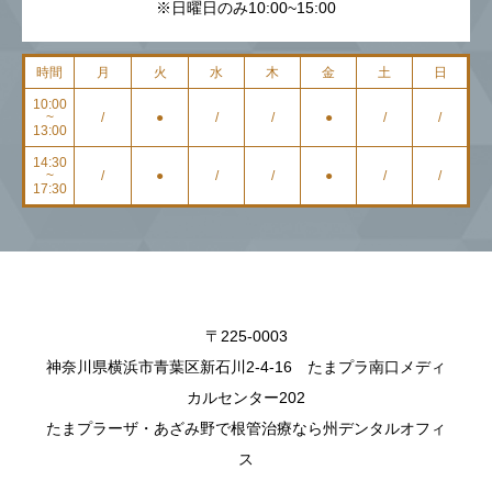
※日曜日のみ10:00~15:00
時間
月
火
水
木
金
土
日
10:00
~
/
●
/
/
●
/
/
13:00
14:30
~
/
●
/
/
●
/
/
17:30
〒225-0003
神奈川県横浜市青葉区新石川2-4-16 たまプラ南口メディ
カルセンター202
たまプラーザ・あざみ野で根管治療なら州デンタルオフィ
ス