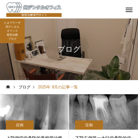
たまプラーザ
州デンタル
オフィス
根管治療
ブログ
ブログ
外科的歯内療
根管治療（感染根管治
端切除術・意
療・再根管治療）
植）
ブログ
2025年 9月の記事一覧
症例
症例