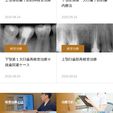
上顎側切歯予防的再根管治療
下顎左側第一大臼歯予防的歯
内療法
2025.09.24
2025.09.10
根管治療
根管治療
下顎第１大臼歯再根管治療※
上顎臼歯部再根管治療
抜歯回避ケース
2025.09.03
2025.09.02
根管治療とは
治療方針